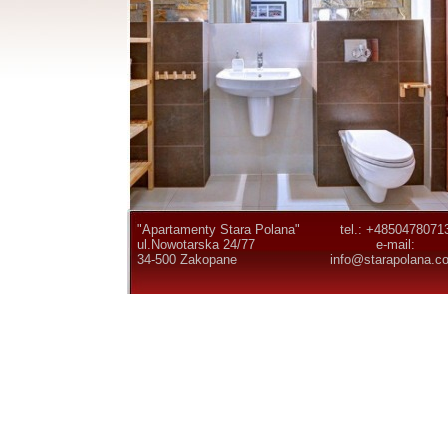
"Apartamenty Stara Polana"
tel.: +4850478071
ul.Nowotarska 24/77
e-mail:
34-500 Zakopane
info@starapolana.c