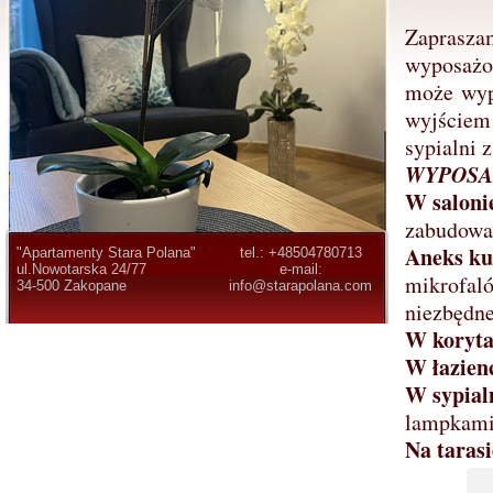
Zapraszam
wyposażon
może wypo
wyjściem 
sypialni 
WYPOSA
W saloni
zabudowa 
Aneks k
"Apartamenty Stara Polana"
tel.: +48504780713
ul.Nowotarska 24/77
e-mail:
mikrofaló
34-500 Zakopane
info@starapolana.com
niezbędne
W koryta
W łazien
W sypial
lampkami,
Na tarasi