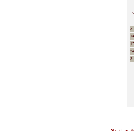
P
3
10
17
24
31
SlideShow
Sl