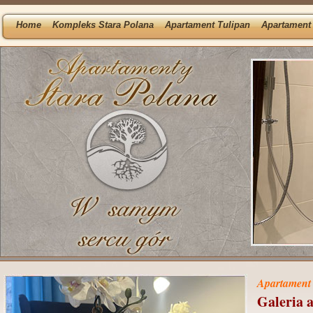
Home
Kompleks Stara Polana
Apartament Tulipan
Apartament 
Apartament 
Galeria 