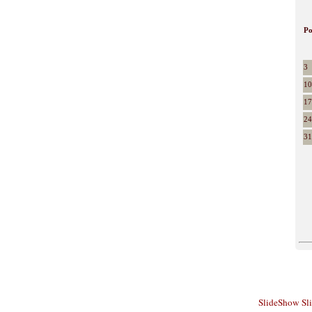
P
3
10
17
24
31
SlideShow
Sl