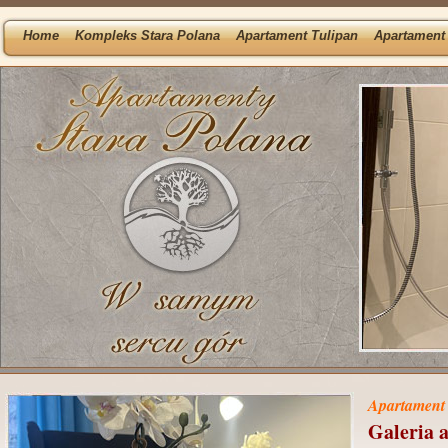
Home
Kompleks Stara Polana
Apartament Tulipan
Apartament 
Apartament 
Galeria 