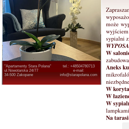
Zapraszam
wyposażon
może wypo
wyjściem 
sypialni 
WYPOSA
W saloni
zabudowa 
Aneks k
"Apartamenty Stara Polana"
tel.: +48504780713
ul.Nowotarska 24/77
e-mail:
mikrofaló
34-500 Zakopane
info@starapolana.com
niezbędne
W koryta
W łazien
W sypial
lampkami,
Na tarasi