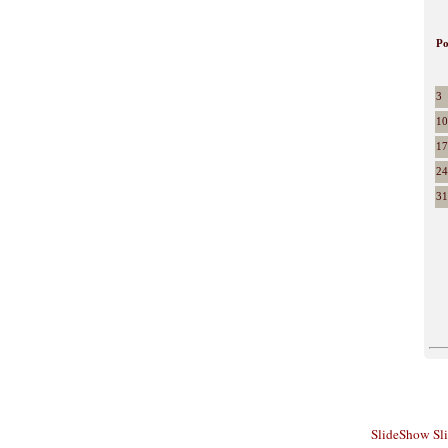
P
3
10
17
24
31
SlideShow
Sl