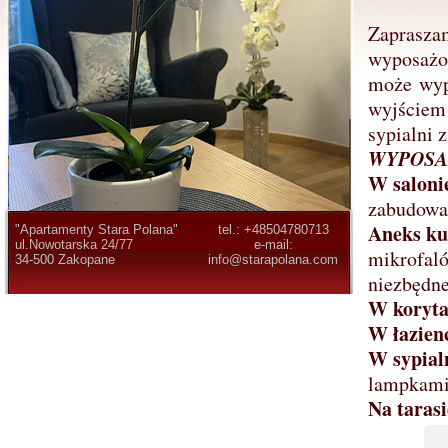
Zapraszam
wyposażon
może wypo
wyjściem 
sypialni 
WYPOSA
W saloni
zabudowa 
Aneks k
"Apartamenty Stara Polana"
tel.: +48504780713
ul.Nowotarska 24/77
e-mail:
mikrofaló
34-500 Zakopane
info@starapolana.com
niezbędne
W koryta
W łazien
W sypial
lampkami,
Na tarasi