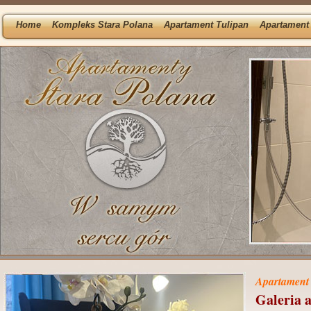
Home
Kompleks Stara Polana
Apartament Tulipan
Apartament 
Apartament 
Galeria 