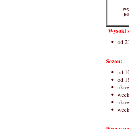
prz
jed
Wysoki 
od 2
Sezon:
od 1
od 1
okre
week
okre
week
Poza sez