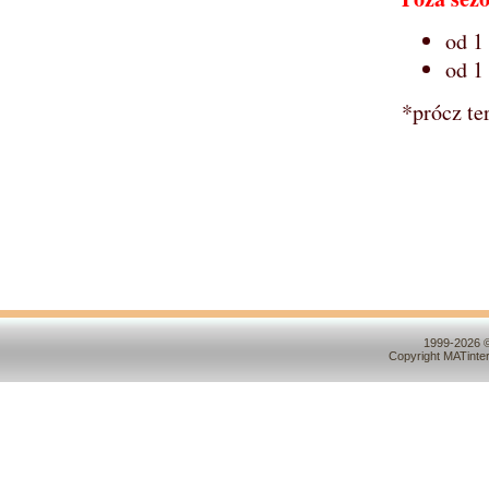
od 1
od 1
*prócz t
1999-2026 ©
Copyright MATinte