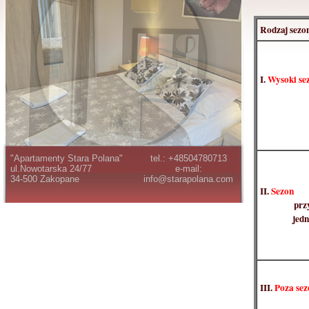
Rodzaj sezo
I.
Wysoki se
"Apartamenty Stara Polana"
tel.: +48504780713
ul.Nowotarska 24/77
e-mail:
34-500 Zakopane
info@starapolana.com
II.
Sezon
prz
jed
III.
Poza se