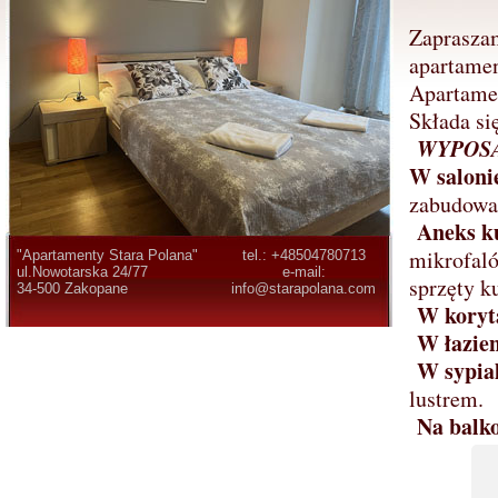
Zapraszam
apartame
Apartamen
Składa si
WYPOS
W saloni
zabudowa 
Aneks 
mikrofaló
"Apartamenty Stara Polana"
tel.: +48504780713
ul.Nowotarska 24/77
e-mail:
sprzęty k
34-500 Zakopane
info@starapolana.com
W koryt
W łazie
W sypia
lustrem.
Na balk