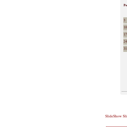
P
3
10
17
24
31
SlideShow
Sl