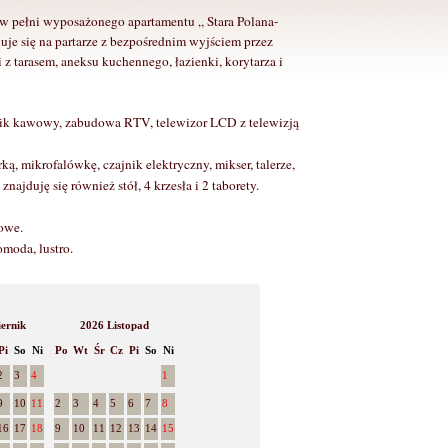
w pełni wyposażonego apartamentu „ Stara Polana-
e się na partarze z bezpośrednim wyjściem przez
i z tarasem, aneksu kuchennego, łazienki, korytarza i
tolik kawowy, zabudowa RTV, telewizor LCD z telewizją
ą, mikrofalówkę, czajnik elektryczny, mikser, talerze,
najduję się również stół, 4 krzesła i 2 taborety.
owe.
omoda, lustro.
ernik
2026 Listopad
Pi
So
Ni
Po
Wt
Śr
Cz
Pi
So
Ni
2
3
4
1
9
10
11
2
3
4
5
6
7
8
16
17
18
9
10
11
12
13
14
15