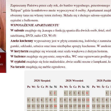
Zapraszamy Państwa przez cały rok, do bardzo wygodnego, przestronnego 
Tulipan” gdzie komfortowo może wypoczywać 4 osóby. Apartament znajduj
obszerny taras na własny teren zielony. Składa się z dużego salonu-sypialn
sypialni z balkonem.
WYPOSAŻENIE APARTAMENTU
W salonie
znajduje się ,kanapa z funkcją spania dla dwóch osób, fotel, s
satelitarną, DVD, radio CD, Wi-Fi
Aneks kuchenny
wyposażony jest w płytę ceramiczną, lodówkę z zamrażark
garnki, szklanki, sztućce oraz inne niezbędne sprzęty kuchenne. W aneksie z
W korytarzu
znajduje się wieszak oraz szafa wnękowa z dużym lustrem.
W łazience
znajduje się prysznic, umywalka, WC oraz ogrzewanie podłog
3
W sypialni
znajduje się łoże małżeńskie, dwie szafki nocne z lampkami, k
om
Na tarasie
znajdują się meble ogrodowe.
2026 Sierpień
2026 Wrzesień
2026 Paździ
Po
Wt
Śr
Cz
Pi
So
Ni
Po
Wt
Śr
Cz
Pi
So
Ni
Po
Wt
Śr
Cz
1
2
1
2
3
4
5
6
1
3
4
5
6
7
8
9
7
8
9
10
11
12
13
5
6
7
8
10
11
12
13
14
15
16
14
15
16
17
18
19
20
12
13
14
15