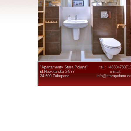
"Apartamenty Stara Polana"
tel.: +4850478071
ul.Nowotarska 24/77
e-mail:
34-500 Zakopane
info@starapolana.c