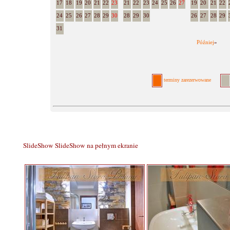
17
18
19
20
21
22
23
21
22
23
24
25
26
27
19
20
21
22
24
25
26
27
28
29
30
28
29
30
26
27
28
29
31
Później
»
terminy zarezerwowane
SlideShow
SlideShow na pełnym ekranie