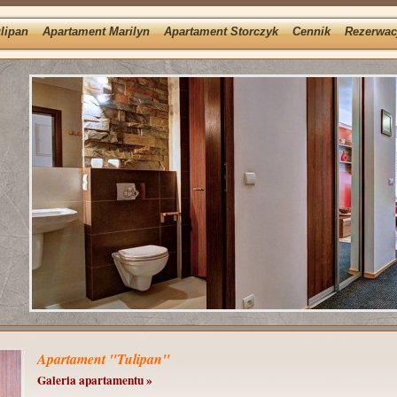
lipan
Apartament Marilyn
Apartament Storczyk
Cennik
Rezerwac
Apartament "Tulipan"
Galeria apartamentu »