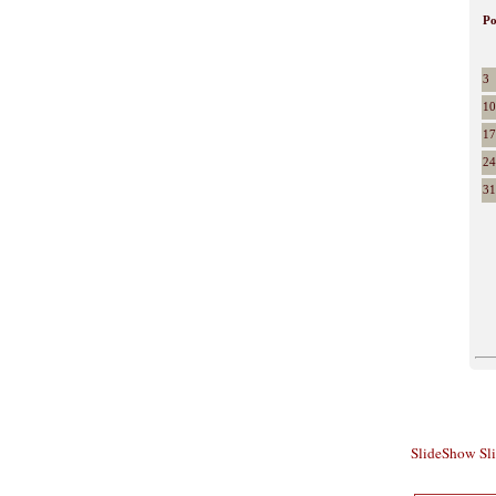
P
3
10
17
24
31
SlideShow
Sl