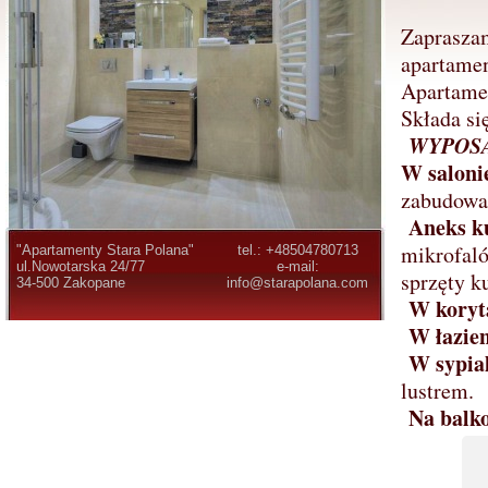
Zapraszam
apartame
Apartamen
Składa si
WYPOS
W saloni
zabudowa 
Aneks 
mikrofaló
"Apartamenty Stara Polana"
tel.: +48504780713
ul.Nowotarska 24/77
e-mail:
sprzęty k
34-500 Zakopane
info@starapolana.com
W koryt
W łazie
W sypia
lustrem.
Na balk