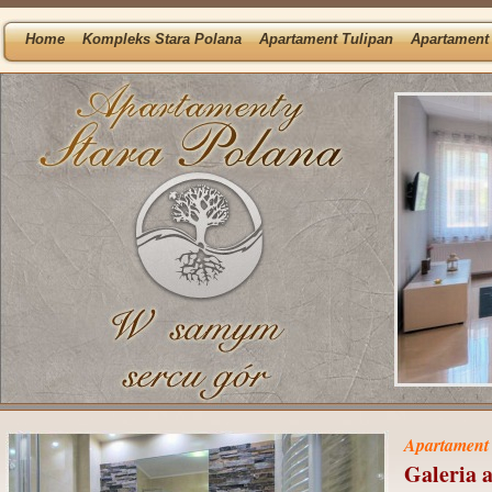
Home
Kompleks Stara Polana
Apartament Tulipan
Apartament 
Apartament
Galeria 