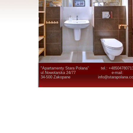
"Apartamenty Stara Polana"
tel.: +4850478071
ul.Nowotarska 24/77
e-mail:
34-500 Zakopane
info@starapolana.c