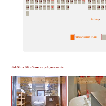
17
18
19
20
21
22
23
21
22
23
24
25
26
27
19
20
21
22
24
25
26
27
28
29
30
28
29
30
26
27
28
29
31
Później
»
terminy zarezerwowane
SlideShow
SlideShow na pełnym ekranie