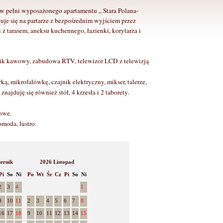
w pełni wyposażonego apartamentu „ Stara Polana-
e się na partarze z bezpośrednim wyjściem przez
i z tarasem, aneksu kuchennego, łazienki, korytarza i
tolik kawowy, zabudowa RTV, telewizor LCD z telewizją
ą, mikrofalówkę, czajnik elektryczny, mikser, talerze,
najduję się również stół, 4 krzesła i 2 taborety.
owe.
omoda, lustro.
ernik
2026 Listopad
Pi
So
Ni
Po
Wt
Śr
Cz
Pi
So
Ni
2
3
4
1
9
10
11
2
3
4
5
6
7
8
16
17
18
9
10
11
12
13
14
15