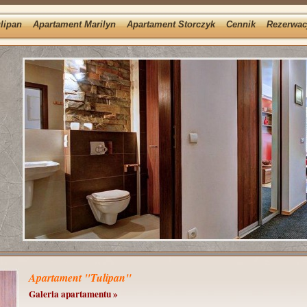
lipan
Apartament Marilyn
Apartament Storczyk
Cennik
Rezerwac
Apartament "Tulipan"
Galeria apartamentu »