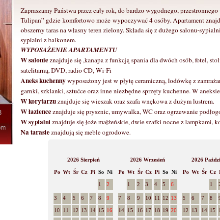
Zapraszamy Państwa przez cały rok, do bardzo wygodnego, przestronnego 
Tulipan” gdzie komfortowo może wypoczywać 4 osóby. Apartament znajduj
obszerny taras na własny teren zielony. Składa się z dużego salonu-sypialn
sypialni z balkonem.
WYPOSAŻENIE APARTAMENTU
W salonie
znajduje się ,kanapa z funkcją spania dla dwóch osób, fotel, s
satelitarną, DVD, radio CD, Wi-Fi
Aneks kuchenny
wyposażony jest w płytę ceramiczną, lodówkę z zamrażark
garnki, szklanki, sztućce oraz inne niezbędne sprzęty kuchenne. W aneksie z
W korytarzu
znajduje się wieszak oraz szafa wnękowa z dużym lustrem.
W łazience
znajduje się prysznic, umywalka, WC oraz ogrzewanie podłog
3
W sypialni
znajduje się łoże małżeńskie, dwie szafki nocne z lampkami, k
om
Na tarasie
znajdują się meble ogrodowe.
2026 Sierpień
2026 Wrzesień
2026 Paździ
Po
Wt
Śr
Cz
Pi
So
Ni
Po
Wt
Śr
Cz
Pi
So
Ni
Po
Wt
Śr
Cz
1
2
1
2
3
4
5
6
1
3
4
5
6
7
8
9
7
8
9
10
11
12
13
5
6
7
8
10
11
12
13
14
15
16
14
15
16
17
18
19
20
12
13
14
15