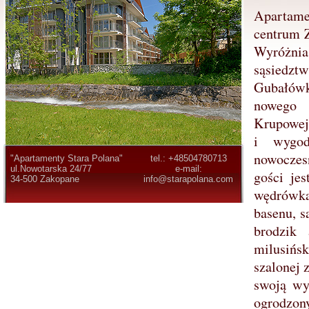
Apartame
centrum 
Wyróżnia 
sąsiedz
Gubałó
nowego
Krupowej
i wygod
nowoczes
"Apartamenty Stara Polana"
tel.: +48504780713
ul.Nowotarska 24/77
e-mail:
gości je
34-500 Zakopane
info@starapolana.com
wędrówka
basenu, s
brodzik
milusińsk
szalonej 
swoją wy
ogrodzo