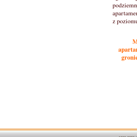
podziem
apartame
z poziom
M
aparta
groni