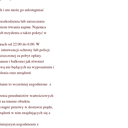
h i nie może go udostępniać
 uszkodzenia lub zniszczenia
resie trwania najmu. Najemca
b rezydenta a także pokryć w
inach od 22.00 do 6.00. W
interwencji ochrony lub policji
szczonej za pobyt opłaty.
rasu i balkonu) jak również
ową nie będących na wyposażeniu (
lenia oraz urządzeń
tanie to wcześniej uzgodnione z
dzenia przedmiotów wartościowych
na terenie obiektu.
stąpić przerwy w dostawie prądu,
ządzeń w nim znajdujących się a
śniejszym uzgodnieniu z