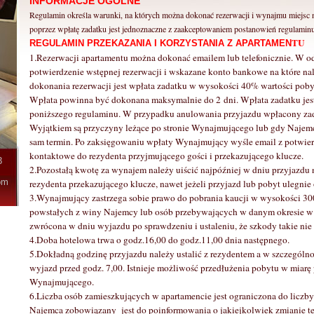
INFORMACJE OGÓLNE
Regulamin określa warunki, na których można dokonać rezerwacji i wynajmu miejs
poprzez wpłatę zadatku jest jednoznaczne z zaakceptowaniem postanowień regulaminu
TU
REGULAMIN PRZEKAZANIA I KORZYSTANIA Z APARTAMEN
1.Rezerwacji apartamentu można dokonać emailem lub telefonicznie. W od
potwierdzenie wstępnej rezerwacji i wskazane konto bankowe na które na
dokonania rezerwacji jest wpłata zadatku w wysokości 40% wartości pob
Wpłata powinna być dokonana maksymalnie do 2 dni. Wpłata zadatku jes
poniższego regulaminu. W przypadku anulowania przyjazdu wpłacony zad
Wyjątkiem są przyczyny leżące po stronie Wynajmującego lub gdy Naje
sam termin. Po zaksięgowaniu wpłaty Wynajmujący wyśle email z potwier
kontaktowe do rezydenta przyjmującego gości i przekazującego klucze.
3
2.Pozostałą kwotę za wynajem należy uiścić najpóźniej w dniu przyjazdu
om
rezydenta przekazującego klucze, nawet jeżeli przyjazd lub pobyt ulegnie
3.Wynajmujący zastrzega sobie prawo do pobrania kaucji w wysokości 30
powstałych z winy Najemcy lub osób przebywających w danym okresie w 
zwrócona w dniu wyjazdu po sprawdzeniu i ustaleniu, że szkody takie nie
4.Doba hotelowa trwa o godz.16,00 do godz.11,00 dnia następnego.
5.Dokładną godzinę przyjazdu należy ustalić z rezydentem a w szczególno
wyjazd przed godz. 7,00. Istnieje możliwość przedłużenia pobytu w miar
Wynajmującego.
6.Liczba osób zamieszkujących w apartamencie jest ograniczona do liczb
Najemca zobowiązany jest do poinformowania o jakiejkolwiek zmianie tej l