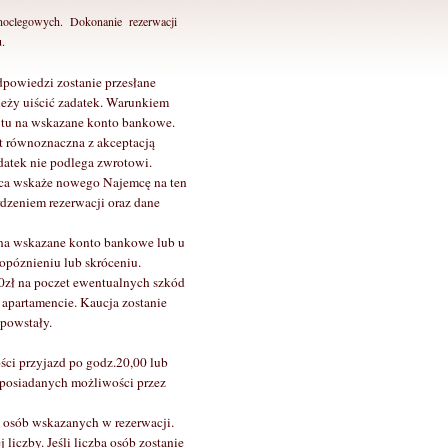
c noclegowych. Dokonanie rezerwacji
.
powiedzi zostanie przesłane
leży uiścić zadatek. Warunkiem
ytu na wskazane konto bankowe.
t równoznaczna z akceptacją
atek nie podlega zwrotowi.
mca wskaże nowego Najemcę na ten
dzeniem rezerwacji oraz dane
 na wskazane konto bankowe lub u
 opóznieniu lub skróceniu.
0zł na poczet ewentualnych szkód
apartamencie. Kaucja zostanie
 powstały.
ści przyjazd po godz.20,00 lub
ę posiadanych możliwości przez
y osób wskazanych w rezerwacji.
iczby. Jeśli liczba osób zostanie