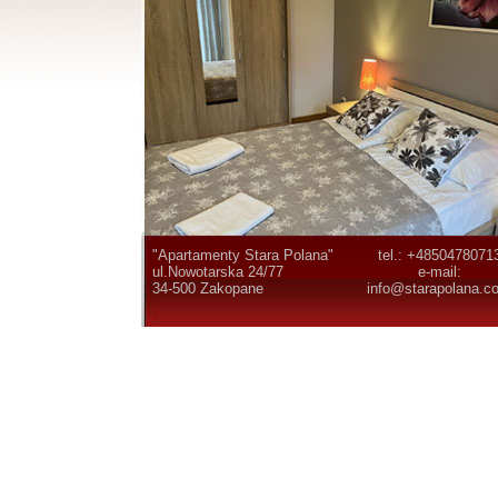
"Apartamenty Stara Polana"
tel.: +4850478071
ul.Nowotarska 24/77
e-mail:
34-500 Zakopane
info@starapolana.c