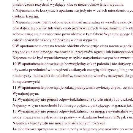
przekroczona rezydent wydający klucze może odmówić ich wydania
7.Najemca może korzystać z apartamentu jedynie w celach mieszkaniowyc
osobom trzecim.
8.Najemca ponosi pełną odpowiedzialność materialną za wszelkie szkody,
powstałe z jego winy lub winy osób przebywających w apartamencie w ok
zobowiązuje się niezwłocznie powiadomić o tym fakcie Wynajmującego lu
całości powstałe szkody najpóźniej w dniu wyjazdu.
9.W apartamencie oraz na terenie obiektu obowiązuje cisza nocna w godz
przypadku nienależytego zachowania, przejawów agresji lub konieczności 
Najemca może być wymeldowany w trybie natychmiastowym bez zwrotu ui
10.W apartamencie obowiązuje bezwzględny zakaz palenia ( nie dotyczy ta
używania przedmiotów i urządzeń zasilanych energią elektryczną lub gaz
nie dotyczy: ładowarek do telefonów, suszarek do włosów, maszynek do go
komputerowych)
11.W apartamencie obowiązuje zakaz przebywania zwierząt chyba , że zos
Wynajmującym.
12.Wynajmujący nie ponosi odpowiedzialności z tytułu utraty lub uszko
Najemcy w tym samochodu lub innego pojazdu parkującego w garażu jak i 
13.Wynajmujący nie ponosi odpowiedzialności za mogące ewentualnie wy
wody i ogrzewania jak również przerwy w działaniu budynku SPA jak i ur
Najemca z tego tytułu nie może wnosić żadnych roszczeń.
14.Dodatkowe sprzątanie w trakcie pobytu Najemcy jest możliwe po wcze