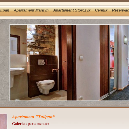
lipan
Apartament Marilyn
Apartament Storczyk
Cennik
Rezerwac
Apartament "Tulipan"
Galeria apartamentu »