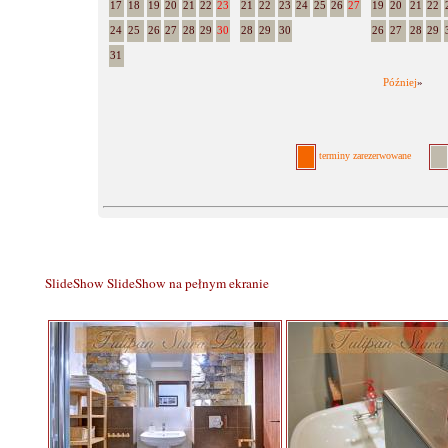
17
18
19
20
21
22
23
21
22
23
24
25
26
27
19
20
21
22
24
25
26
27
28
29
30
28
29
30
26
27
28
29
31
Później
»
terminy zarezerwowane
SlideShow
SlideShow na pełnym ekranie